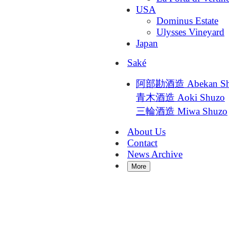
USA
Dominus Estate
Ulysses Vineyard
Japan
Saké
阿部勘酒造 Abekan Sh
青木酒造 Aoki Shuzo
三輪酒造 Miwa Shuzo
About Us
Contact
News Archive
More