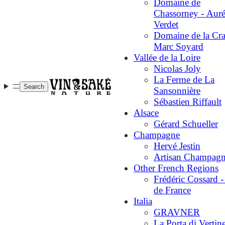
Domaine de
Chassorney - Auré
Verdet
Domaine de la Cra
Marc Soyard
Vallée de la Loire
Nicolas Joly
La Ferme de La
Search
Sansonnière
Sébastien Riffault
Alsace
Gérard Schueller
Champagne
Hervé Jestin
Artisan Champagn
Other French Regions
Frédéric Cossard -
de France
Italia
GRAVNER
La Porta di Vertin