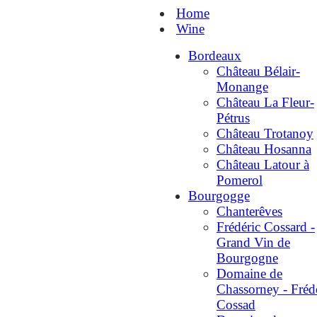
Home
Wine
Bordeaux
Château Bélair-
Monange
Château La Fleur-
Pétrus
Château Trotanoy
Château Hosanna
Château Latour à
Pomerol
Bourgogge
Chanterêves
Frédéric Cossard -
Grand Vin de
Bourgogne
Domaine de
Chassorney - Fréd
Cossad